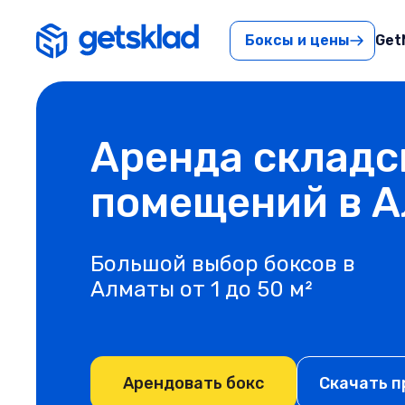
Боксы и цены
Get
Аренда складс
помещений в 
Большой выбор боксов в
Алматы от 1 до 50 м²
Арендовать бокс
Скачать 