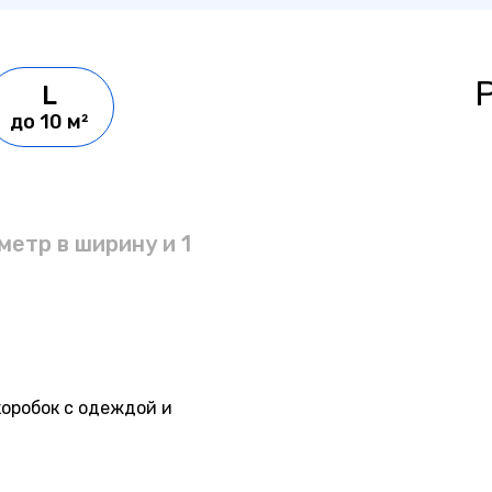
L
до 10 м²
 метр в ширину и 1
коробок с одеждой и