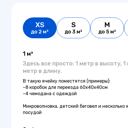
XS
S
M
до 2 м³
до 3 м²
до 5 м²
1 м³
Здесь все просто: 1 метр в высоту, 1
метр в длину.
В такую ячейку поместятся (примеры):
~8 коробок для переезда 60x40x40см
~4 чемодана с одеждой
Микроволновка, детский беговел и несколько 
посудой