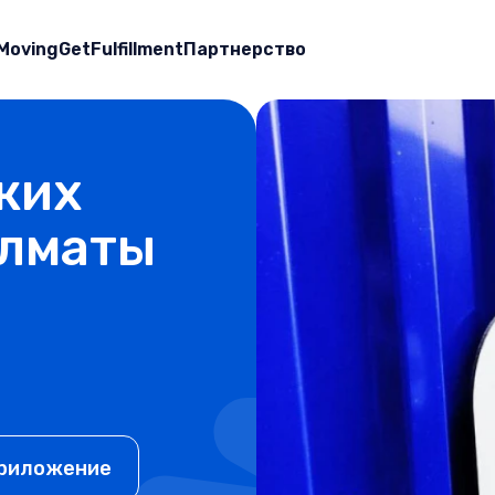
Moving
GetFulfillment
Партнерство
ких
Алматы
приложение