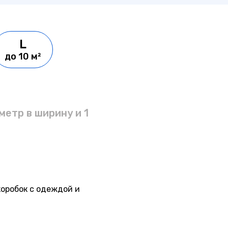
L
до 10 м²
 метр в ширину и 1
коробок с одеждой и