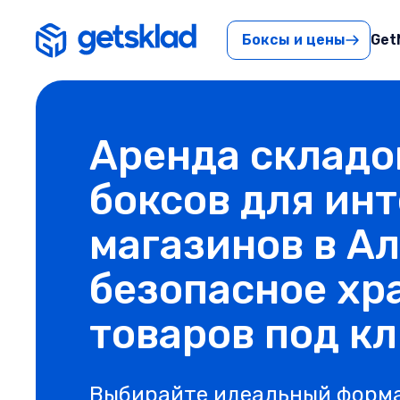
Боксы и цены
Get
Аренда складо
боксов для ин
магазинов в А
безопасное хр
товаров под к
Выбирайте идеальный форм