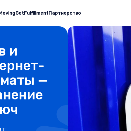
Moving
GetFulfillment
Партнерство
в и
тернет-
лматы —
анение
люч
ат