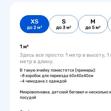
XS
S
M
до 2 м³
до 3 м²
до 5 м²
1 м³
Здесь все просто: 1 метр в высоту, 1
метр в длину.
В такую ячейку поместятся (примеры):
~8 коробок для переезда 60x40x40см
~4 чемодана с одеждой
Микроволновка, детский беговел и несколько 
посудой