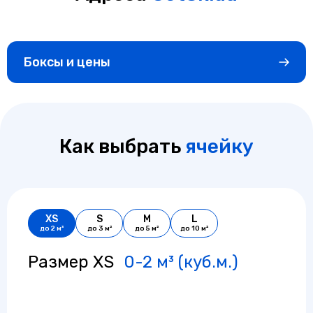
Боксы и цены
Как выбрать
ячейку
XS
S
M
L
до 2 м³
до 3 м²
до 5 м²
до 10 м²
Размер XS
0-2 м³ (куб.м.)