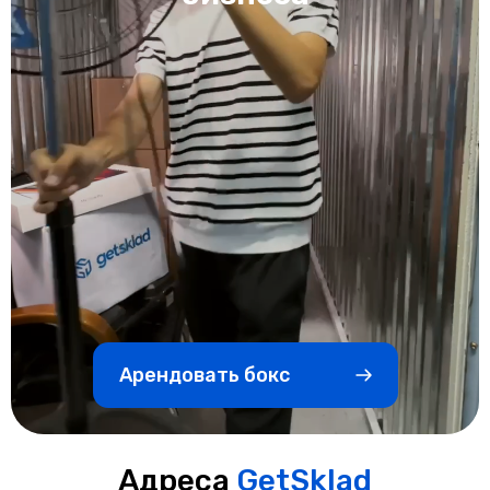
Арендовать бокс
Адреса
GetSklad