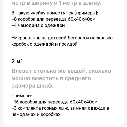
метр в ширину и 1 метр в длину.
В такую ячейку поместятся (примеры):
~8 коробок для переезда 60x40x40см
~4 чемодана с одеждой
Микроволновка, детский беговел и несколько
коробок с одеждой и посудой
2 м³
Влезет столько же вещей, сколько
можно вместить в среднего
размера шкаф.
Примеры:
~16 коробок для переезда 60x40x40см
~3 комплекта горных лыж, зимняя одежда в
чемоданах и коробках