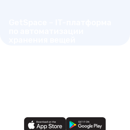
GetSpace – IT-платформа
по автоматизации
хранения вещей
Пользуйтесь складом в
любое время без звонка,
как вашей личной
кладовкой
Выберите склад на карте рядом с вами
Заключите договор и оплатите любым
удобным способом
Открывайте ячейки в одно касание
Видеофиксация и мониторинг 24/7