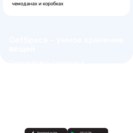
чемоданах и коробках
GetSpace – умное хранение
вещей
Пользуйтесь складом в
любое время без звонка,
как вашей личной
кладовкой
Выберите склад на карте рядом с вами
Заключите договор и оплатите любым
удобным способом
Открывайте ячейки в одно касание
Видеофиксация и мониторинг 24/7