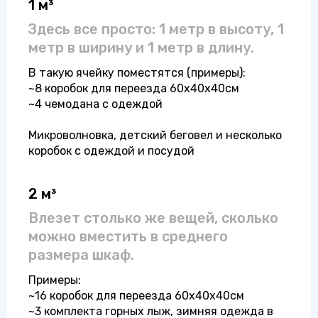
1 м³
Здесь все просто: 1 метр в высоту, 1
метр в ширину и 1 метр в длину.
В такую ячейку поместятся (примеры):
~8 коробок для переезда 60x40x40см
~4 чемодана с одеждой
Микроволновка, детский беговел и несколько
коробок с одеждой и посудой
2 м³
Влезет столько же вещей, сколько
можно вместить в среднего
размера шкаф.
Примеры:
~16 коробок для переезда 60x40x40см
~3 комплекта горных лыж, зимняя одежда в