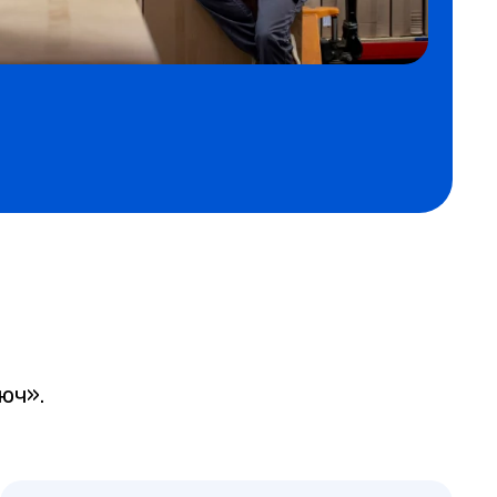
:
юч».