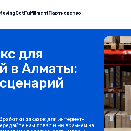
Moving
GetFulfillment
Партнерство
кс для
й в Алматы:
 сценарий
бработки заказов для интернет-
ередайте нам товар и мы возьмем на