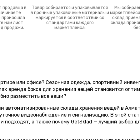
т продавца в
Товар собирается и упаковывается
Мы собирае
начинаете
в прочные упаковочные материалы и
маркетплейса
о произошла
маркируется в соответствии со
склад приема
е нам лист
стандартами каждого
склада произ
од продажи.
маркетплейса.
бе
артире или офисе? Сезонная одежда, спортивный инвент
циях аренда бокса для хранения вещей становится опти
обно разместить все вещи?
ии автоматизированные склады хранения вещей в Алматы
суточное видеонаблюдение и сигнализацию. В этой стать
ни подходят, а также почему GetSklad — лучший выбор д