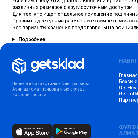
Если вам требуется долгосрочное или временное 
различных размеров с круглосуточным доступом.
Для тех, кто ищет отдельное помещение под личн
Сравнить доступные размеры и стоимость можно 
Все варианты хранения представлены на официал
Подробнее:
НАВИ
Главная
Боксы и
Первые в Казахстане и Центральной
GetMov
Азии автоматизированные склады
GetFulfi
хранения вещей
Партне
ФУЛФ
АЛМА