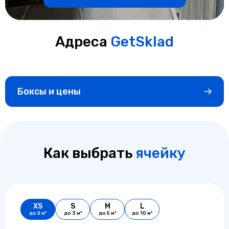
Адреса
GetSklad
Боксы и цены
Как выбрать
ячейку
XS
S
M
L
до 2 м³
до 3 м²
до 5 м²
до 10 м²