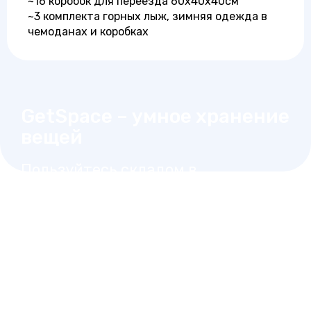
~16 коробок для переезда 60x40x40см
~3 комплекта горных лыж, зимняя одежда в
чемоданах и коробках
GetSpace – умное хранение
вещей
Пользуйтесь складом в
любое время без звонка,
как вашей личной
кладовкой
Выберите склад на карте рядом с вами
Заключите договор и оплатите любым
удобным способом
Открывайте ячейки в одно касание
Видеофиксация и мониторинг 24/7