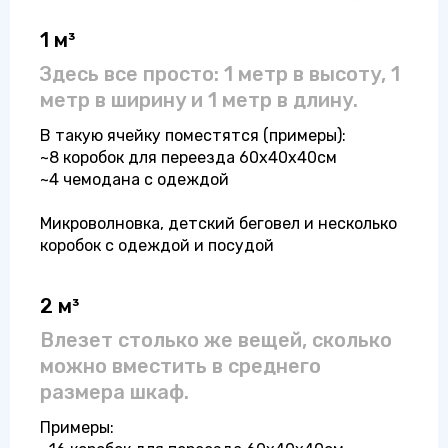
1 м³
Здесь все просто: 1 метр в высоту, 1
метр в ширину и 1 метр в длину.
В такую ячейку поместятся (примеры):
~8 коробок для переезда 60x40x40см
~4 чемодана с одеждой
Микроволновка, детский беговел и несколько
коробок с одеждой и посудой
2 м³
Влезет столько же вещей, сколько
можно вместить в среднего
размера шкаф.
Примеры: