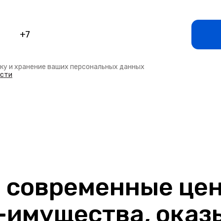
тку и хранение ваших персональных данных
ости
о современные це
-имущества, ока