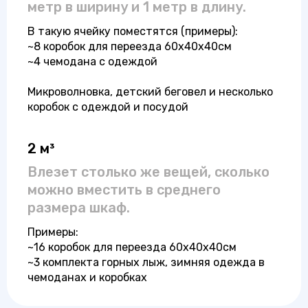
метр в ширину и 1 метр в длину.
В такую ячейку поместятся (примеры):
~8 коробок для переезда 60x40x40см
~4 чемодана с одеждой
Микроволновка, детский беговел и несколько
коробок с одеждой и посудой
2 м³
Влезет столько же вещей, сколько
можно вместить в среднего
размера шкаф.
Примеры:
~16 коробок для переезда 60x40x40см
~3 комплекта горных лыж, зимняя одежда в
чемоданах и коробках