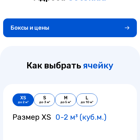
Боксы и цены
Как выбрать
ячейку
XS
S
M
L
до 2 м³
до 3 м²
до 5 м²
до 10 м²
Размер XS
0-2 м³ (куб.м.)