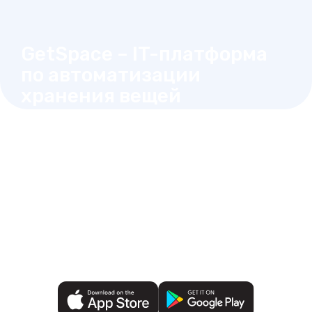
GetSpace – IT-платформа
по автоматизации
хранения вещей
Пользуйтесь складом в
любое время без звонка,
как вашей личной
кладовкой
Выберите склад на карте рядом с вами
Заключите договор и оплатите любым
удобным способом
Открывайте ячейки в одно касание
Видеофиксация и мониторинг 24/7