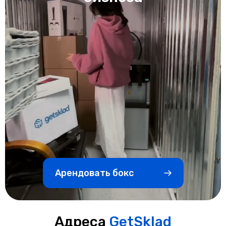
Арендовать бокс
Адреса
GetSklad