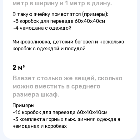
метр в ширину и 1 метр в длину.
В такую ячейку поместятся (примеры):
~8 коробок для переезда 60x40x40см
~4 чемодана с одеждой
Микроволновка, детский беговел и несколько
коробок с одеждой и посудой
2 м³
Влезет столько же вещей, сколько
можно вместить в среднего
размера шкаф.
Примеры:
~16 коробок для переезда 60x40x40см
~3 комплекта горных лыж, зимняя одежда в
чемоданах и коробках