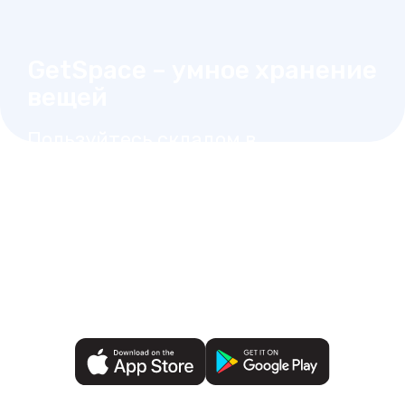
GetSpace – умное хранение
вещей
Пользуйтесь складом в
любое время без звонка,
как вашей личной
кладовкой
Выберите склад на карте рядом с вами
Заключите договор и оплатите любым
удобным способом
Открывайте ячейки в одно касание
Видеофиксация и мониторинг 24/7