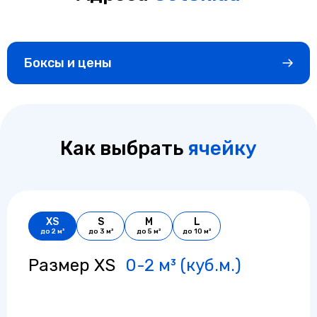
Боксы и цены
Как выбрать
ячейку
XS
S
M
L
до 2 м³
до 3 м²
до 5 м²
до 10 м²
Размер XS
0-2 м³ (куб.м.)