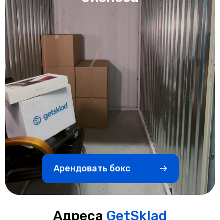
Арендовать бокс
Адреса
GetSklad